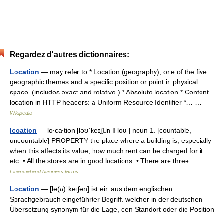
Regardez d'autres dictionnaires:
Location
— may refer to:* Location (geography), one of the five
geographic themes and a specific position or point in physical
space. (includes exact and relative.) * Absolute location * Content
location in HTTP headers: a Uniform Resource Identifier *… …
Wikipedia
location
— lo‧ca‧tion [ləʊˈkeɪʆn ǁ loʊ ] noun 1. [countable,
uncountable] PROPERTY the place where a building is, especially
when this affects its value, how much rent can be charged for it
etc: • All the stores are in good locations. • There are three… …
Financial and business terms
Location
— [lə(ʊ)ˈkeɪʃən] ist ein aus dem englischen
Sprachgebrauch eingeführter Begriff, welcher in der deutschen
Übersetzung synonym für die Lage, den Standort oder die Position