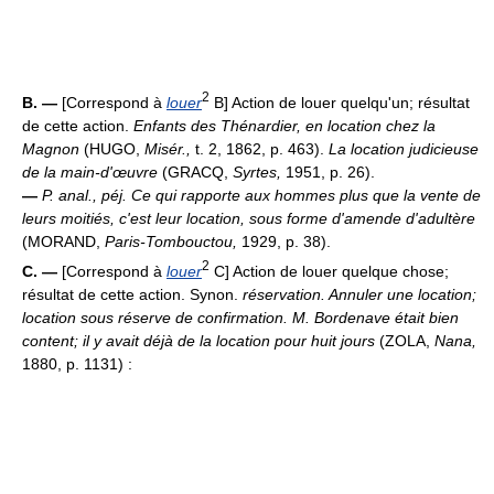
2
B. —
[Correspond à
louer
B] Action de louer quelqu'un; résultat
de cette action.
Enfants des Thénardier, en location chez la
Magnon
(HUGO,
Misér.,
t. 2, 1862, p. 463).
La location judicieuse
de la main-d'œuvre
(GRACQ,
Syrtes,
1951, p. 26).
—
P. anal., péj.
Ce qui rapporte aux hommes plus que la vente de
leurs moitiés, c'est leur location, sous forme d'amende d'adultère
(MORAND,
Paris-Tombouctou,
1929, p. 38).
2
C. —
[Correspond à
louer
C] Action de louer quelque chose;
résultat de cette action. Synon.
réservation.
Annuler une location;
location sous réserve de confirmation.
M. Bordenave était bien
content; il y avait déjà de la location pour huit jours
(ZOLA,
Nana,
1880, p. 1131) :