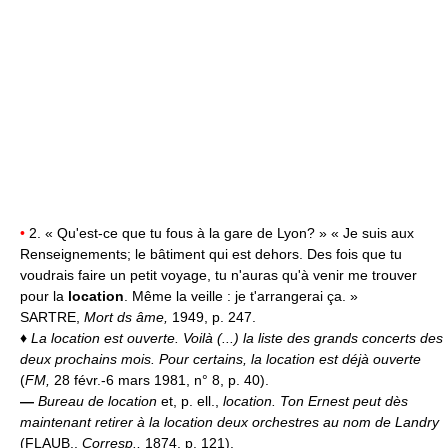
•
2. « Qu'est-ce que tu fous à la gare de Lyon? » « Je suis aux
Renseignements; le bâtiment qui est dehors. Des fois que tu
voudrais faire un petit voyage, tu n'auras qu'à venir me trouver
pour la
location
. Même la veille : je t'arrangerai ça. »
SARTRE,
Mort ds âme,
1949, p. 247.
♦
La location est ouverte.
Voilà (...) la liste des grands concerts des
deux prochains mois. Pour certains, la location est déjà ouverte
(
FM,
28 févr.-6 mars 1981, n° 8, p. 40).
—
Bureau de location
et, p. ell.,
location.
Ton Ernest peut dès
maintenant retirer à la location deux orchestres au nom de Landry
(FLAUB.,
Corresp.,
1874, p. 121).