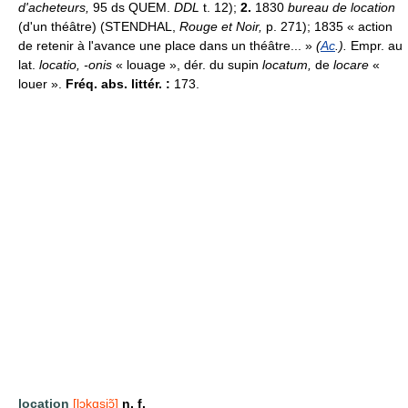
d'acheteurs,
95 ds QUEM.
DDL
t. 12);
2.
1830
bureau de location
(d'un théâtre) (STENDHAL,
Rouge et Noir,
p. 271); 1835 « action
de retenir à l'avance une place dans un théâtre... »
(
Ac
.).
Empr. au
lat.
locatio, -onis
« louage », dér. du supin
locatum,
de
locare
«
louer ».
Fréq. abs. littér. :
173.
location
[lɔkɑsjɔ̃]
n. f.