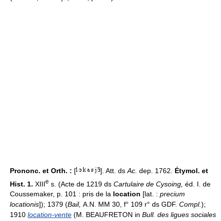
Prononc. et Orth. :
[
]. Att. ds
Ac.
dep. 1762.
Étymol. et
e
Hist. 1.
XIII
s. (Acte de 1219 ds
Cartulaire de Cysoing,
éd. I. de
Coussemaker, p. 101 : pris de la
location
[lat. :
precium
locationis
]); 1379 (
Bail,
A.N. MM 30, f° 109 r° ds GDF.
Compl.
);
1910
location-vente
(M. BEAUFRETON in
Bull. des ligues sociales