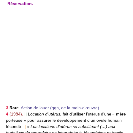
Réservation.
3
Rare.
Action de louer (qqn, de la main-d'œuvre).
4
(1984).
||
Location d'utérus,
fait d'utiliser l'utérus d'une « mère
porteuse » pour assurer le développement d'un ovule humain
fécondé.
||
« Les locations d'utérus se substituant (…) aux
tentatives de reproduire en laboratoire la fécondation naturelle