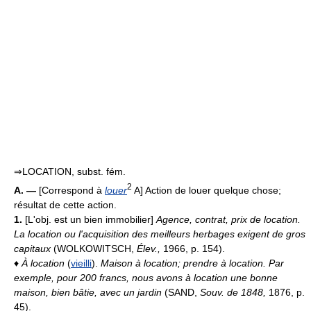
⇒LOCATION, subst. fém.
2
A. —
[Correspond à
louer
A] Action de louer quelque chose;
résultat de cette action.
1.
[L'obj. est un bien immobilier]
Agence, contrat, prix de location.
La location ou l'acquisition des meilleurs herbages exigent de gros
capitaux
(WOLKOWITSCH,
Élev.,
1966, p. 154).
♦
À location
(
vieilli
).
Maison à location; prendre à location.
Par
exemple, pour 200 francs, nous avons à location une bonne
maison, bien bâtie, avec un jardin
(SAND,
Souv. de 1848,
1876, p.
45).