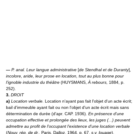
—
P. anal.
Leur langue administrative
[
de Stendhal et de Duranty
],
incolore, aride, leur prose en location, tout au plus bonne pour
l'ignoble industrie du théâtre
(HUYSMANS,
À rebours,
1884, p.
252).
3.
DROIT
a)
Location verbale.
Location n'ayant pas fait l'objet d'un acte écrit;
bail d'immeuble ayant fait ou non l'objet d'un acte écrit mais sans
détermination de durée (d'apr. CAP. 1936).
En présence d'une
occupation effective et prolongée des lieux, les juges (...) peuvent
admettre au profit de l'occupant l'existence d'une location verbale
(
Nouv. rép. de dr.,
Paris, Dalloz, 1964, p. 67,
s.v. louage
).