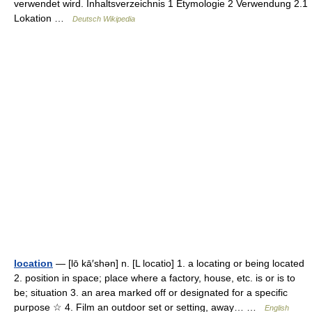
verwendet wird. Inhaltsverzeichnis 1 Etymologie 2 Verwendung 2.1
Lokation …
Deutsch Wikipedia
location
— [lō kā′shən] n. [L locatio] 1. a locating or being located
2. position in space; place where a factory, house, etc. is or is to
be; situation 3. an area marked off or designated for a specific
purpose ☆ 4. Film an outdoor set or setting, away… …
English