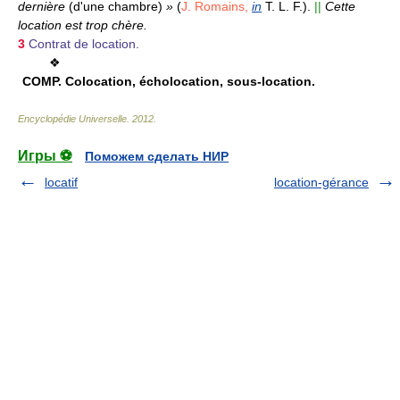
dernière
(d'une chambre)
»
(
J. Romains,
in
T. L. F.).
||
Cette
location est trop chère.
3
Contrat de location.
❖
COMP.
Colocation, écholocation, sous-location.
Encyclopédie Universelle
.
2012
.
Игры ⚽
Поможем сделать НИР
locatif
location-gérance