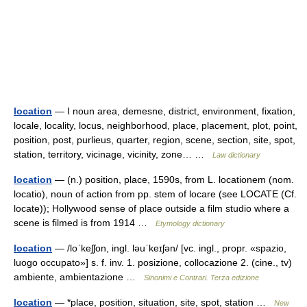
location
— I noun area, demesne, district, environment, fixation,
locale, locality, locus, neighborhood, place, placement, plot, point,
position, post, purlieus, quarter, region, scene, section, site, spot,
station, territory, vicinage, vicinity, zone… …
Law dictionary
location
— (n.) position, place, 1590s, from L. locationem (nom.
locatio), noun of action from pp. stem of locare (see LOCATE (Cf.
locate)); Hollywood sense of place outside a film studio where a
scene is filmed is from 1914 …
Etymology dictionary
location
— /loˈkeʃʃon, ingl. ləuˈkeɪʃən/ [vc. ingl., propr. «spazio,
luogo occupato»] s. f. inv. 1. posizione, collocazione 2. (cine., tv)
ambiente, ambientazione …
Sinonimi e Contrari. Terza edizione
location
— *place, position, situation, site, spot, station …
New