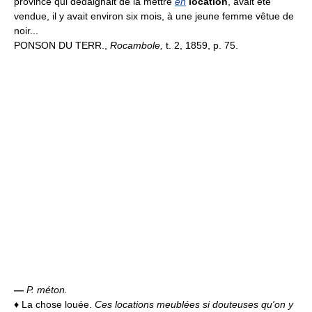
province qui dédaignait de la mettre
en
location
, avait été
vendue, il y avait environ six mois, à une jeune femme vêtue de
noir...
PONSON DU TERR.,
Rocambole,
t. 2, 1859, p. 75.
—
P. méton.
♦
La chose louée.
Ces locations meublées si douteuses qu'on y