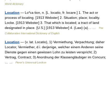
World dictionary
Location
— Lo*ca tion, n. [L. locatio, fr. locare.] 1. The act or
process of locating. [1913 Webster] 2. Situation; place; locality.
Locke. [1913 Webster] 3. That which is located; a tract of land
designated in place. [U.S.] [1913 Webster] 4. (Law) (a)… …
The
Collaborative International Dictionary of English
Location
— (v. lat. Locatio), 1) Vermiethung, Verpachtung; daher
Locator, Vermiether, d.i. derjenige, welcher einem Anderen seine
Dienste gegen einen gewissen Lohn zu leisten verspricht; 2)
Vertrag, Contract; 3) Anordnung der Klassengläubiger im Concurs;
… …
Pierer's Universal-Lexikon