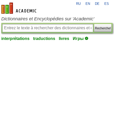
RU
EN
DE
ES
fr-academic.com
Dictionnaires et Encyclopédies sur 'Academic'
Recherche!
interprétations
traductions
livres
Игры ⚽