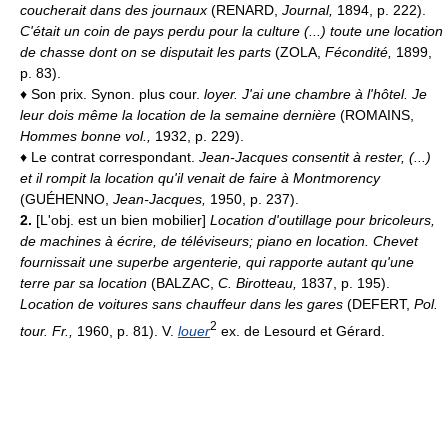
coucherait dans des journaux
(RENARD,
Journal,
1894, p. 222).
C'était un coin de pays perdu pour la culture (...) toute une location
de chasse dont on se disputait les parts
(ZOLA,
Fécondité,
1899,
p. 83).
♦ Son prix. Synon. plus cour.
loyer.
J'ai une chambre à l'hôtel. Je
leur dois même la location de la semaine dernière
(ROMAINS,
Hommes bonne vol.,
1932, p. 229).
♦ Le contrat correspondant.
Jean-Jacques consentit à rester, (...)
et il rompit la location qu'il venait de faire à Montmorency
(GUÉHENNO,
Jean-Jacques,
1950, p. 237).
2.
[L'obj. est un bien mobilier]
Location d'outillage pour bricoleurs,
de machines à écrire, de téléviseurs; piano en location.
Chevet
fournissait une superbe argenterie, qui rapporte autant qu'une
terre par sa location
(BALZAC,
C. Birotteau,
1837, p. 195).
Location de voitures sans chauffeur dans les gares
(DEFERT,
Pol.
2
tour. Fr.,
1960, p. 81). V.
louer
ex. de Lesourd et Gérard.