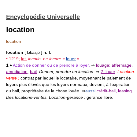
Encyclopédie Universelle
location
location
location
[ lɔkasjɔ̃ ]
n. f.
• 1219;
lat.
locatio,
de
locare
«
louer
»
1
♦
Action de donner ou de prendre à loyer.
⇒
louage
;
affermage
,
amodiation
,
bail
.
Donner, prendre en location.
⇒
2. louer
.
Location-
vente :
contrat par lequel le locataire, moyennant le paiement de
loyers plus élevés que les loyers normaux, devient, à l'expiration
du bail, propriétaire de la chose louée. ⇒
aussi
crédit-bail
,
leasing
.
Des locations-ventes. Location-gérance :
gérance libre.